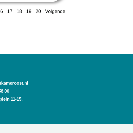
16
17
18
19
20
Volgende
nkameroost.nl
58 00
lein 11-15,