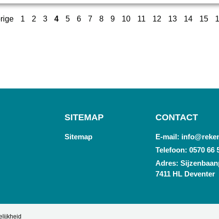
rige
1
2
3
4
5
6
7
8
9
10
11
12
13
14
15
SITEMAP
CONTACT
Sitemap
E-mail: info@reke
Telefoon: 0570 66 
Adres: Sijzenbaanp
7411 HL Deventer
lijkheid