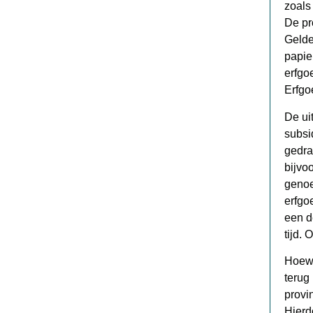
zoals
De pr
Gelde
papie
erfgo
Erfgo
De ui
subsi
gedra
bijvo
genoe
erfgo
een d
tijd.
Hoewe
terug
provi
Hierd