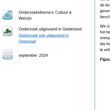
de be
gener
Onderzoeksthema's: Cultuur &
besch
Welzijn
We zi
Onderzoek uitgevoerd in Gelderland
het b
Onderzoek ook uitgevoerd in
immat
Overijssel
die h
te wi
september
2024
Figuu