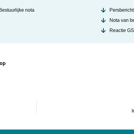
Bestuurlijke nota
Persbericht
Nota van b
Reactie GS
 op
I