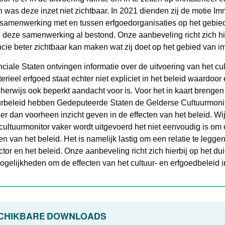
n was deze inzet niet zichtbaar. In 2021 dienden zij de motie Im
samenwerking met en tussen erfgoedorganisaties op het gebied
jl deze samenwerking al bestond. Onze aanbeveling richt zich h
ncie beter zichtbaar kan maken wat zij doet op het gebied van i
nciale Staten ontvingen informatie over de uitvoering van het cu
erieel erfgoed staat echter niet expliciet in het beleid waardoor
cherwijs ook beperkt aandacht voor is. Voor het in kaart brengen
urbeleid hebben Gedeputeerde Staten de Gelderse Cultuurmonit
eer dan voorheen inzicht geven in de effecten van het beleid. Wij
cultuurmonitor vaker wordt uitgevoerd het niet eenvoudig is om
ten van het beleid. Het is namelijk lastig om een relatie te legg
tor en het beleid. Onze aanbeveling richt zich hierbij op het dui
ogelijkheden om de effecten van het cultuur- en erfgoedbeleid
CHIKBARE DOWNLOADS