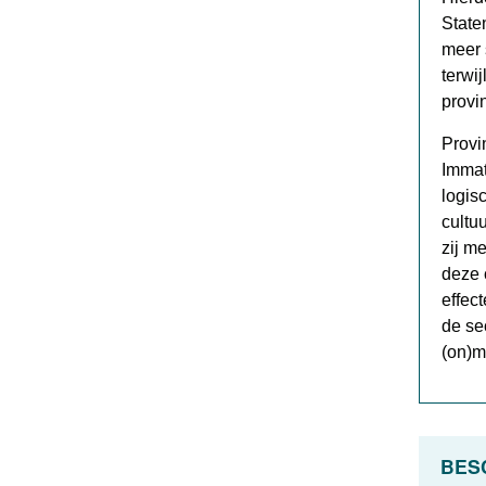
State
meer 
terwi
provi
Provi
Immat
logis
cultu
zij m
deze 
effec
de sec
(on)m
BES