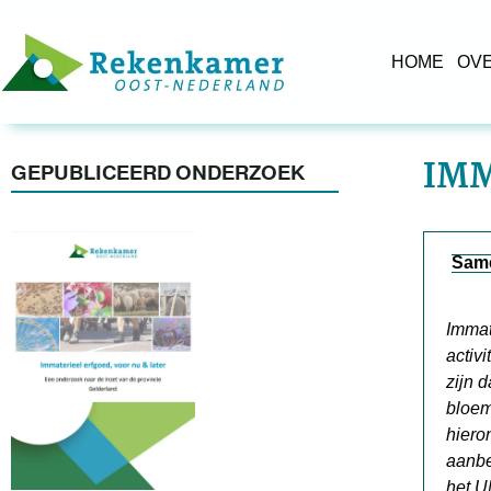
HOME
OV
IMM
GEPUBLICEERD ONDERZOEK
Same
Immat
activ
zijn 
bloem
hieron
aanbe
het U