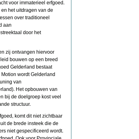
cht voor immaterieel erfgoed.
e en het uitdragen van de
lessen over traditioneel
d aan
treektaal door het
 en zij ontvangen hiervoor
beleid bouwen op een breed
fgoed Gelderland bestaat
al Motion wordt Gelderland
euning van
erland). Het opbouwen van
n bij de doelgroep kost veel
aande structuur.
goed, komt dit niet zichtbaar
 uit de brede insteek die de
ers niet gespecificeerd wordt.
erfgoed. Ook voor Provinciale