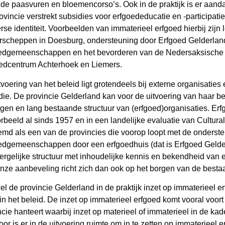
 de paasvuren en bloemencorso’s. Ook in de praktijk is er aanda
ovincie verstrekt subsidies voor erfgoededucatie en -participati
rse identiteit. Voorbeelden van immaterieel erfgoed hierbij zijn 
rscheppen in Doesburg, ondersteuning door Erfgoed Gelderlan
edgemeenschappen en het bevorderen van de Nedersaksische s
edcentrum Achterhoek en Liemers.
tvoering van het beleid ligt grotendeels bij externe organisaties
die. De provincie Gelderland kan voor de uitvoering van haar 
gen en lang bestaande structuur van (erfgoed)organisaties. Er
orbeeld al sinds 1957 en in een landelijke evaluatie van Cultur
md als een van de provincies die voorop loopt met de onderst
edgemeenschappen door een erfgoedhuis (dat is Erfgoed Geld
ergelijke structuur met inhoudelijke kennis en bekendheid van e
 Onze aanbeveling richt zich dan ook op het borgen van de best
l de provincie Gelderland in de praktijk inzet op immaterieel erf
 in het beleid. De inzet op immaterieel erfgoed komt vooral voort
ncie hanteert waarbij inzet op materieel of immaterieel in de kad
oor is er in de uitvoering ruimte om in te zetten op immaterieel 