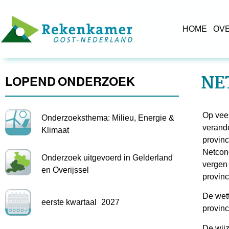
HOME
OV
NE
LOPEND ONDERZOEK
Op veel
Onderzoeksthema:
Milieu, Energie &
verande
Klimaat
provinc
Netcong
Onderzoek uitgevoerd in Gelderland
vergen 
en Overijssel
provin
De wett
eerste kwartaal
2027
provinc
De wijz