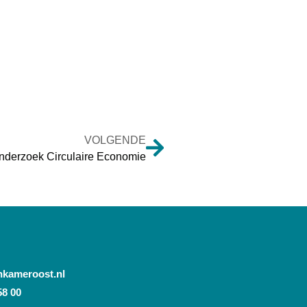
VOLGENDE
nderzoek Circulaire Economie
nkameroost.nl
58 00