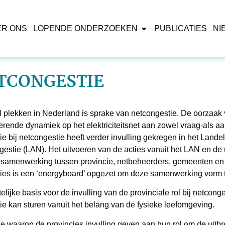
ER ONS
LOPENDE ONDERZOEKEN
PUBLICATIES
NI
TCONGESTIE
 plekken in Nederland is sprake van netcongestie. De oorzaak 
rende dynamiek op het elektriciteitsnet aan zowel vraag-als a
ie bij netcongestie heeft verder invulling gekregen in het Land
estie (LAN). Het uitvoeren van de acties vanuit het LAN en de 
samenwerking tussen provincie, netbeheerders, gemeenten en a
cies is een ‘energyboard’ opgezet om deze samenwerking vorm 
elijke basis voor de invulling van de provinciale rol bij netcon
ie kan sturen vanuit het belang van de fysieke leefomgeving.
e waarop de provincies invulling geven aan hun rol om de uitbre