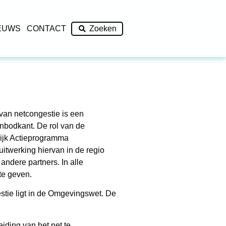
EUWS
CONTACT
Zoeken
van netcongestie is een
anbodkant. De rol van de
elijk Actieprogramma
uitwerking hiervan in de regio
ndere partners. In alle
te geven.
gestie ligt in de Omgevingswet. De
iding van het net te