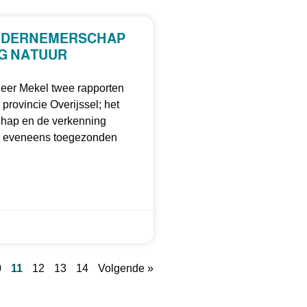
ONDERNEMERSCHAP
NG NATUUR
 heer Mekel twee rapporten
rovincie Overijssel; het
chap en de verkenning
uli eveneens toegezonden
0
11
12
13
14
Volgende »