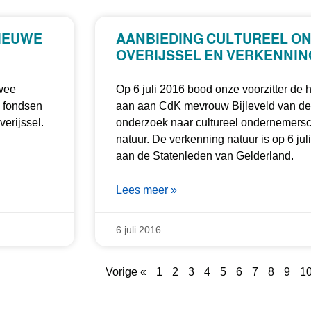
IEUWE
AANBIEDING CULTUREEL 
OVERIJSSEL EN VERKENNI
twee
Op 6 juli 2016 bood onze voorzitter de
 fondsen
aan aan CdK mevrouw Bijleveld van de p
erijssel.
onderzoek naar cultureel ondernemers
natuur. De verkenning natuur is op 6 j
aan de Statenleden van Gelderland.
Lees meer »
6 juli 2016
Vorige «
1
2
3
4
5
6
7
8
9
1