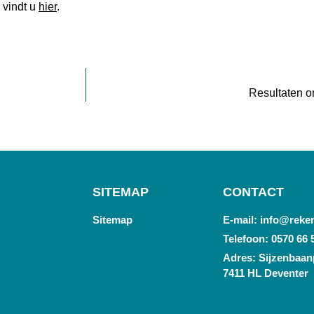
 vindt u
hier
.
Resultaten o
SITEMAP
CONTACT
Sitemap
E-mail: info@reke
Telefoon: 0570 66 
Adres: Sijzenbaanp
7411 HL Deventer