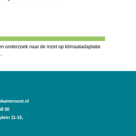
n onderzoek naar de inzet op klimaatadaptatie
.
nkameroost.nl
58 00
lein 11-15,