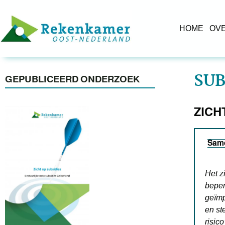
HOME
OV
SUB
GEPUBLICEERD ONDERZOEK
ZICH
Sam
Het z
beper
geïmp
en st
risic