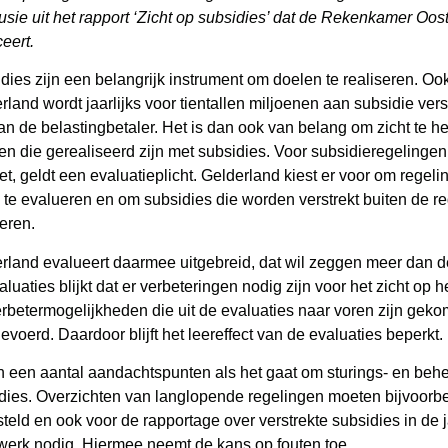
usie uit het rapport ‘Zicht op subsidies’ dat de Rekenkamer Oo
ceert.
dies zijn een belangrijk instrument om doelen te realiseren. Oo
rland wordt jaarlijks voor tientallen miljoenen aan subsidie ver
van de belastingbetaler. Het is dan ook van belang om zicht te 
ten die gerealiseerd zijn met subsidies. Voor subsidieregelingen 
et, geldt een evaluatieplicht. Gelderland kiest er voor om regelin
 te evalueren en om subsidies die worden verstrekt buiten de 
eren.
rland evalueert daarmee uitgebreid, dat wil zeggen meer dan de 
aluaties blijkt dat er verbeteringen nodig zijn voor het zicht op 
rbetermogelijkheden die uit de evaluaties naar voren zijn gekom
evoerd. Daardoor blijft het leereffect van de evaluaties beperkt.
jn een aantal aandachtspunten als het gaat om sturings- en beh
dies. Overzichten van langlopende regelingen moeten bijvoor
teld en ook voor de rapportage over verstrekte subsidies in de 
erk nodig. Hiermee neemt de kans op fouten toe.