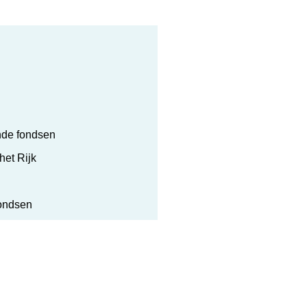
ende fondsen
et Rijk
fondsen