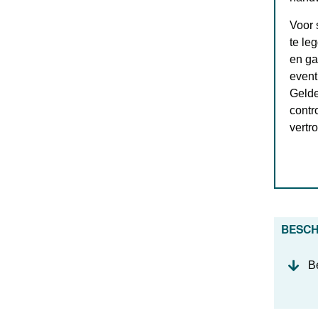
Voor 
te le
en ga
event
Gelde
contr
vertr
BESC
Be