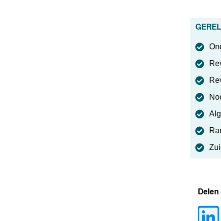
GEREL
Ond
Rev
Rev
Noo
Alg
Ran
Zui
Delen