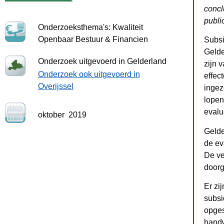
concl
publi
Onderzoeksthema's: Kwaliteit
Openbaar Bestuur & Financien
Subsi
Gelde
Onderzoek uitgevoerd in Gelderland
zijn 
Onderzoek ook uitgevoerd in
effec
Overijssel
ingez
lopen
evalu
oktober
2019
Gelde
de ev
De ve
doorg
Er zi
subsi
opges
handw