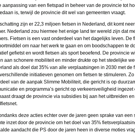
e aanpassing van een fietspad in beheer van de provincie tot h
gedaan is, terwijl de provincie dit wel van gemeenten vraagt.
schatting zijn er 22,3 miljoen fietsen in Nederland, dit komt neer
er. Nederland zou hiermee het enige land ter wereld zijn dat me
ers. Fietsen is een vast onderdeel van het dagelijks leven. De fi
portmiddel om naar het werk te gaan en om boodschappen te do
atief gefietst en wordt fietsen als sport beoefend. De provincie wi
n aan schonere mobiliteit en minder drukte op het stedelijke 
rland als doel dat 35% van alle verplaatsingen in 2030 met de f
 verschillende initiatieven genomen om fietsen te stimuleren. Zo 
deel van de aanpak Slimme Mobiliteit, die gericht is op duurza
nicatie en programma’s gericht op verkeersveiligheid ingezet o
aast draagt de provincie via subsidies bij aan het uitbreiden en
fietsnet.
 ondanks deze acties echter over de jaren geen sprake van ee
hte inzet door de provincie om het doel van 35% fietsverplaats
alde aandacht die PS door de jaren heen in diverse moties vra