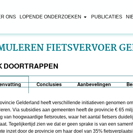
ER ONS
LOPENDE ONDERZOEKEN
PUBLICATIES
NI
MULEREN FIETSVERVOER G
K DOORTRAPPEN
envatting
Conclusies
Aanbevelingen
Be
ovincie Gelderland heeft verschillende initiatieven genomen om 
leren. Via subsidies aan gemeenten heeft de provincie € 65 mil
g van hoogwaardige fietsroutes, waar het aantal fietsers duidel
taat. Tegelijkertijd zien we dat er geen sprake is van een same
hte inzet door de provincie om haar doel van 35% fietsverplaats