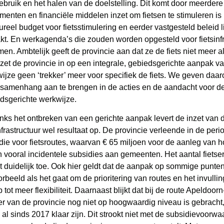
gebruik en het halen van de doelstelling. Dit komt door meerdere
umenten en financiële middelen inzet om fietsen te stimuleren is 
tureel budget voor fietsstimulering en eerder vastgesteld beleid 
kt. En werkagenda’s die zouden worden opgesteld voor fietsinfras
en. Ambtelijk geeft de provincie aan dat ze de fiets niet meer al
zet de provincie in op een integrale, gebiedsgerichte aanpak van 
ijze geen ‘trekker’ meer voor specifiek de fiets. We geven d
samenhang aan te brengen in de acties en de aandacht voor de 
dsgerichte werkwijze.
ks het ontbreken van een gerichte aanpak levert de inzet van 
infrastructuur wel resultaat op. De provincie verleende in de pe
die voor fietsroutes, waarvan € 65 miljoen voor de aanleg van h
 vooral incidentele subsidies aan gemeenten. Het aantal fiets
 duidelijk toe. Ook hier geldt dat de aanpak op sommige punten
orbeeld als het gaat om de prioritering van routes en het invull
p tot meer flexibiliteit. Daarnaast blijkt dat bij de route Apeldoor
r van de provincie nog niet op hoogwaardig niveau is gebracht,
 al sinds 2017 klaar zijn. Dit strookt niet met de subsidievoorwa