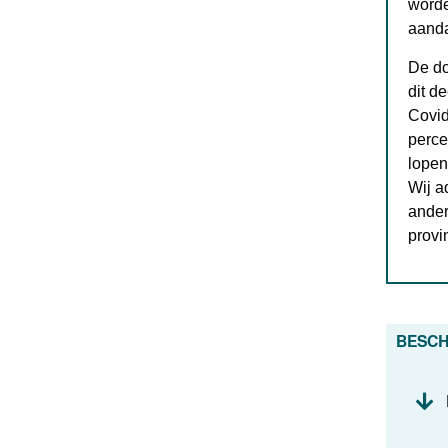
worde
aanda
De do
dit d
Covid
perce
lopen
Wij a
ander
provi
BESC