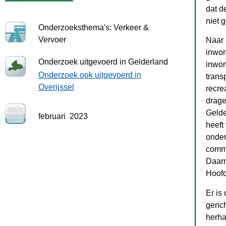
dat d
niet 
Onderzoeksthema's: Verkeer &
Vervoer
Naar 
inwon
Onderzoek uitgevoerd in Gelderland
inwon
Onderzoek ook uitgevoerd in
trans
Overijssel
recre
drage
Gelde
februari
2023
heeft
onder
commu
Daarn
Hoofd
Er is
geric
herha