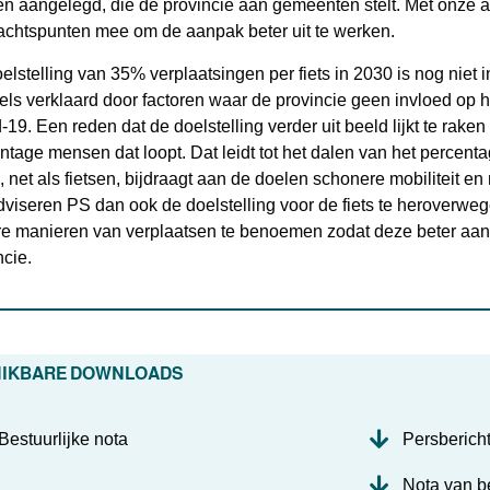
n aangelegd, die de provincie aan gemeenten stelt. Met onze
chtspunten mee om de aanpak beter uit te werken.
elstelling van 35% verplaatsingen per fiets in 2030 is nog niet in
eels verklaard door factoren waar de provincie geen invloed op h
-19. Een reden dat de doelstelling verder uit beeld lijkt te raken 
ntage mensen dat loopt. Dat leidt tot het dalen van het percentag
, net als fietsen, bijdraagt aan de doelen schonere mobiliteit e
dviseren PS dan ook de doelstelling voor de fiets te heroverweg
e manieren van verplaatsen te benoemen zodat deze beter aans
ncie.
HIKBARE DOWNLOADS
Bestuurlijke nota
Persberich
Nota van b