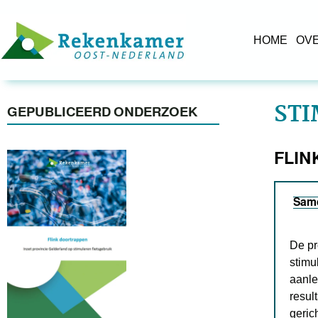
HOME
OV
STI
GEPUBLICEERD ONDERZOEK
FLIN
Sam
De pr
stimu
aanle
resul
geric