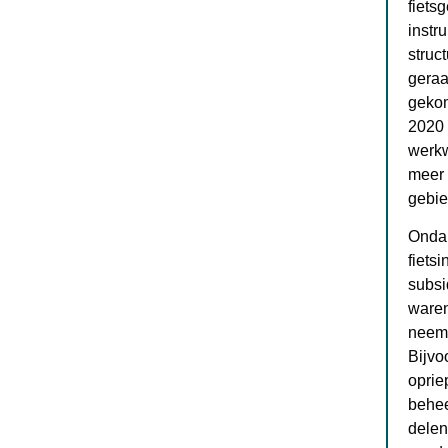
fiets
instr
struc
geraa
gekom
2020 
werkw
meer 
gebie
Ondan
fiets
subsi
waren
neemt
Bijvo
oprie
behee
delen