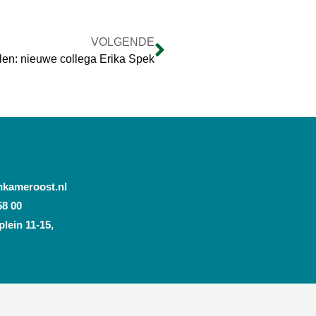
VOLGENDE
len: nieuwe collega Erika Spek
nkameroost.nl
58 00
lein 11-15,