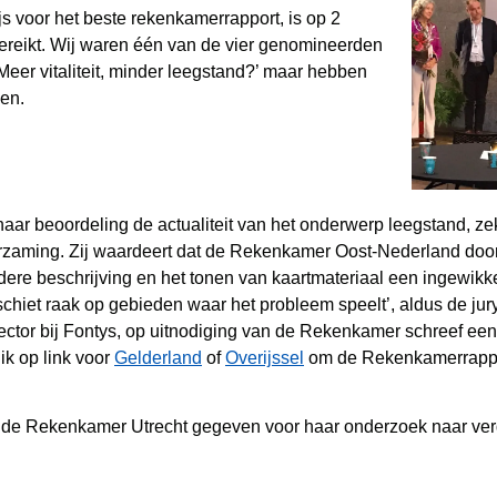
s voor het beste rekenkamerrapport, is op 2
reikt. Wij waren één van de vier genomineerden
Meer vitaliteit, minder leegstand?’ maar hebben
nen.
haar beoordeling de actualiteit van het onderwerp leegstand, z
zaming. Zij waardeert dat de Rekenkamer Oost-Nederland door 
dere beschrijving en het tonen van kaartmateriaal een ingewikke
schiet raak op gebieden waar het probleem speelt’, aldus de jur
ector bij Fontys, op uitnodiging van de Rekenkamer schreef een
ik op link voor
Gelderland
of
Overijssel
om de Rekenkamerrappo
 de Rekenkamer Utrecht gegeven voor haar onderzoek naar ve