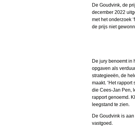
De Goudvink, de prij
december 2022 uitge
met het onderzoek ‘
de prijs niet gewon
De jury benoemt in 
opgaven als verduur
strategieeën, de hel
maakt. ‘Het rapport 
die Cees-Jan Pen, l
rapport genoemd. Kl
leegstand te zien.
De Goudvink is aan
vastgoed.