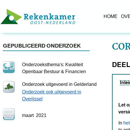
HOME
OV
CO
GEPUBLICEERD ONDERZOEK
DEEL
Onderzoeksthema's: Kwaliteit
Openbaar Bestuur & Financien
Inle
Onderzoek uitgevoerd in Gelderland
Onderzoek ook uitgevoerd in
Overijssel
Let o
vers
maart
2021
In
het
te on