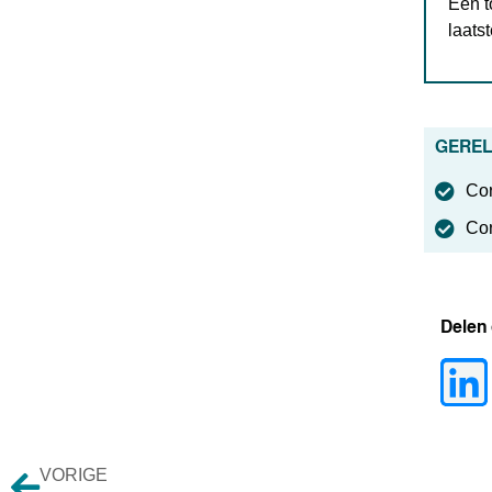
Een t
laats
GEREL
Cor
Cor
Delen
VORIGE