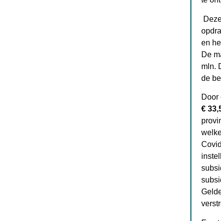
Deze 
opdra
en he
De ma
mln. 
de be
Door 
€ 33,
provi
welke
Covid
inste
subsi
subsi
Gelde
verst