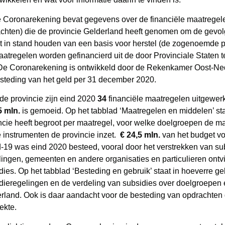
Coronarekening bevat gegevens over de financiële maatregele
chten) die de provincie Gelderland heeft genomen om de gevol
t in stand houden van een basis voor herstel (de zogenoemde p
atregelen worden gefinancierd uit de door Provinciale Staten t
De Coronarekening is ontwikkeld door de Rekenkamer Oost-Ned
steding van het geld per 31 december 2020.
de provincie zijn eind 2020
34
financiële maatregelen uitgewe
5 mln.
is gemoeid. Op het tabblad ‘Maatregelen en middelen’ st
ncie heeft begroot per maatregel, voor welke doelgroepen de m
 instrumenten de provincie inzet.
€ 24,5 mln.
van het budget vo
-19 was eind 2020 besteed, vooral door het verstrekken van sub
llingen, gemeenten en andere organisaties en particulieren ontv
dies. Op het tabblad ‘Besteding en gebruik’ staat in hoeverre g
dieregelingen en de verdeling van subsidies over doelgroepen
rland. Ook is daar aandacht voor de besteding van opdrachten 
rekte.