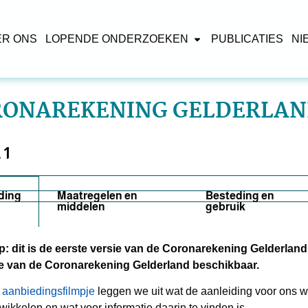
ER ONS
LOPENDE ONDERZOEKEN
PUBLICATIES
NI
RONAREKENING GELDERLA
 1
iding
Maatregelen en
Besteding en
middelen
gebruik
p: dit is de eerste versie van de Coronarekening Gelderland
ie van de Coronarekening Gelderland beschikbaar.
 aanbiedingsfilmpje
leggen we uit wat de aanleiding voor ons
twikkelen en wat voor informatie daarin te vinden is.