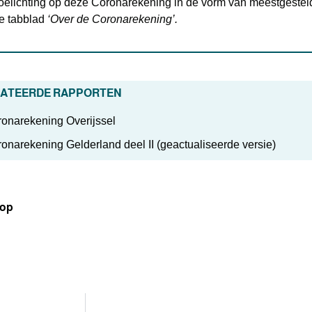
oelichting op deze Coronarekening in de vorm van meestgesteld
te tabblad
‘Over de Coronarekening’.
ATEERDE RAPPORTEN
onarekening Overijssel
onarekening Gelderland deel II (geactualiseerde versie)
 op