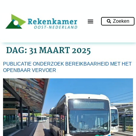
Zoeken
DAG:
31 MAART 2025
PUBLICATIE ONDERZOEK BEREIKBAARHEID MET HET
OPENBAAR VERVOER