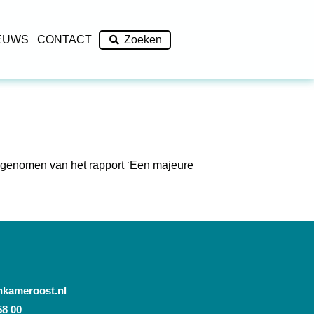
EUWS
CONTACT
Zoeken
rgenomen van het rapport ‘Een majeure
nkameroost.nl
58 00